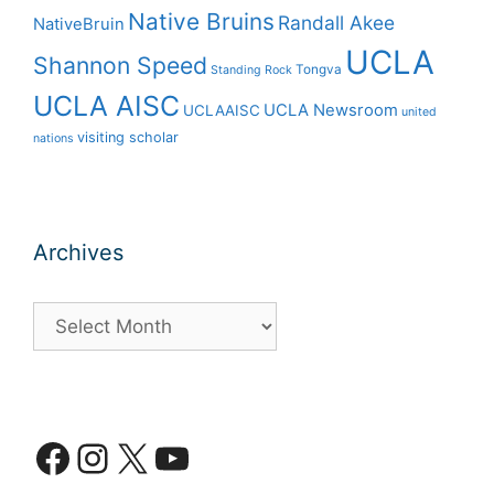
Native Bruins
Randall Akee
NativeBruin
UCLA
Shannon Speed
Tongva
Standing Rock
UCLA AISC
UCLA Newsroom
UCLAAISC
united
visiting scholar
nations
Archives
Archives
Facebook
Instagram
X
YouTube