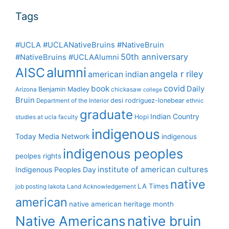
Tags
#UCLA #UCLANativeBruins #NativeBruin
50th anniversary
#NativeBruins #UCLAAlumni
alumni
AISC
angela r riley
american indian
covid
book
Daily
Benjamin Madley
Arizona
chickasaw
college
Bruin
desi rodriguez-lonebear
Department of the Interior
ethnic
graduate
Indian Country
Hopi
studies at ucla
faculty
indigenous
Today Media Network
indigenous
indigenous peoples
peolpes rights
institute of american cultures
Indigenous Peoples Day
native
LA Times
job posting
lakota
Land Acknowledgement
american
native american heritage month
Native Americans
native bruin