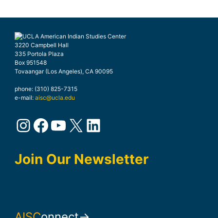
3220 Campbell Hall
335 Portola Plaza
Box 951548
Tovaangar (Los Angeles), CA 90095
phone: (310) 825-7315
e-mail:
aisc@ucla.edu
Instagram
Facebook
YouTube
X
LinkedIn
Join Our Newsletter
AISC
onnect→