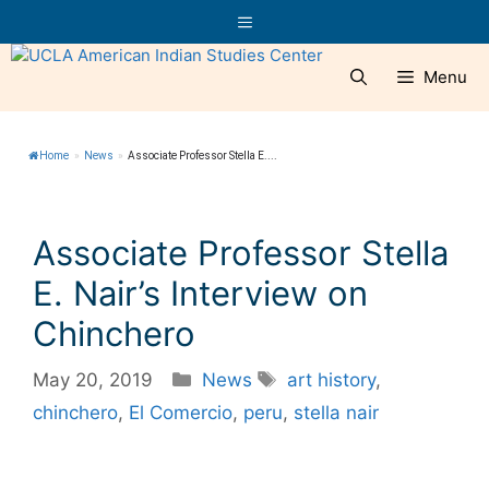
Skip
Menu
to
content
Menu
Home
»
News
»
Associate Professor Stella E....
Associate Professor Stella
E. Nair’s Interview on
Chinchero
Categories
Tags
May 20, 2019
News
art history
,
chinchero
,
El Comercio
,
peru
,
stella nair